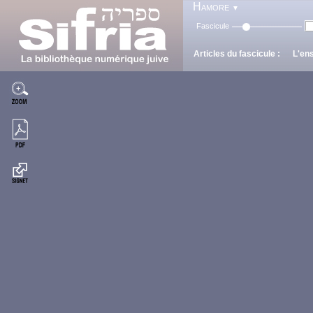
Hamore
▼
Fascicule
Articles du fascicule : L'en