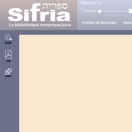
Hamore
▼
Fascicule
Articles du fascicule : Hamo