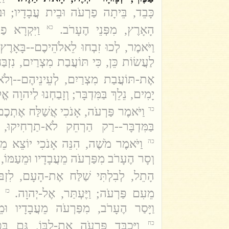
כָּבֵד, בֵּיתָה פַרְעֹה וּבֵית עֲבָדָיו; וּב
הָאָרֶץ, מִפְּנֵי הֶעָרֹב.
וַיִּקְרָא ;
כא
וַיֹּאמֶר, לְכוּ זִבְחוּ לֵאלֹהֵיכֶם--בָּאָרֶץ.
לַעֲשׂוֹת כֵּן, כִּי תּוֹעֲבַת מִצְרַיִם, נִזְבַּ
אֶת-תּוֹעֲבַת מִצְרַיִם, לְעֵינֵיהֶם--וְלֹא .
יָמִים, נֵלֵךְ בַּמִּדְבָּר; וְזָבַחְנוּ לַיהוָה א.
וַיֹּאמֶר פַּרְעֹה, אָנֹכִי אֲשַׁלַּח אֶתְכֶ
כד
בַּמִּדְבָּר--רַק הַרְחֵק לֹא-תַרְחִיקוּ, .
וַיֹּאמֶר מֹשֶׁה, הִנֵּה אָנֹכִי יוֹצֵא מֵע,
כה
וְסָר הֶעָרֹב מִפַּרְעֹה מֵעֲבָדָיו וּמֵעַמּוֹ
הָתֵל, לְבִלְתִּי שַׁלַּח אֶת-הָעָם, לִזְב.
מֵעִם פַּרְעֹה; וַיֶּעְתַּר, אֶל-יְהוָה.
כז
וַיָּסַר הֶעָרֹב, מִפַּרְעֹה מֵעֲבָדָיו ו.
וַיַּכְבֵּד פַּרְעֹה אֶת-לִבּוֹ, גַּם ב,
כח