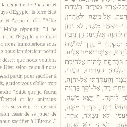
 la demeure de Pharaon et
ְכָל-אֶרֶץ מִצְרַיִם תִּשָּׁחֵת
ays d'Égypte, la terre était
פַרְעֹה, אֶל-מֹשֶׁה וּלְאַהֲרֹן
 et Aaron et dit: "Allez
וַיֹּאמֶר מֹשֶׁה, לֹא נָכוֹן
כב
Moïse répondit: "Il ne
2
ח לַיהוָה אֱלֹהֵינוּ: הֵן נִזְבַּח
rreur de l'Égypte que nous
יִסְקְלֻנוּ
דֶּרֶךְ שְׁלֹשֶׁת
כג
Or, nous immolerions sous
ne nous lapideraient point!
ֱלֹהֵינוּ, כַּאֲשֶׁר יֹאמַר אֵלֵינוּ
le désert que nous voulons
ם וּזְבַחְתֶּם לַיהוָה אֱלֹהֵיכֶם
tre Dieu selon ce qu'il nous
לָלֶכֶת; הַעְתִּירוּ, בַּעֲדִי
erai partir, pour sacrifier à
ִמָּךְ וְהַעְתַּרְתִּי אֶל-יְהוָה
is, gardez vous d'aller trop
, מָחָר: רַק, אַל-יֹסֵף פַּרְעֹה
dit: "Sitôt que je t'aurai
ֹּחַ לַיהוָה
וַיֵּצֵא מֹשֶׁה,
כו
l'Éternel et les animaux
 ses serviteurs et de son
וַיַּעַשׂ יְהוָה, כִּדְבַר מֹשֶׁה,
aon cesse de se jouer de
ּמֵעַמּוֹ: לֹא נִשְׁאַר, אֶחָד
our sacrifier à l'Éternel."
ַּפַּעַם הַזֹּאת; וְלֹא שִׁלַּח