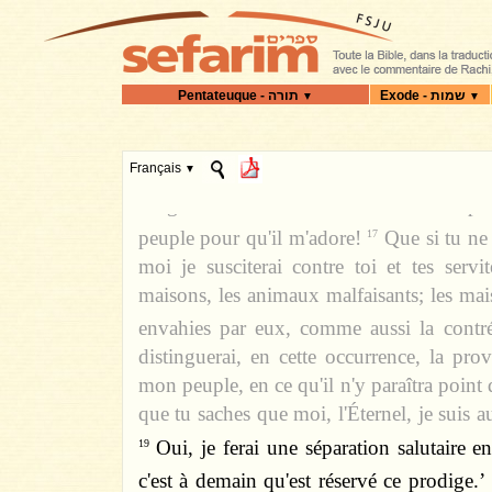
devins essayèrent à leur tour, par leur
disparaître la vermine, mais ils ne purent
hommes et sur le bétail.
Les devins dire
15
Exode - שמות
Pentateuque - תורה
▼
▼
Dieu est là!" Mais le cœur de Pharaon pe
point, ainsi que l'avait dit l'Éternel.
1
Français
▼
"Demain, de bon matin, présente-toi d
dirigera vers les eaux et dis-lui: ‘Ainsi p
peuple pour qu'il m'adore!
Que si tu ne
17
moi je susciterai contre toi et tes servi
maisons, les animaux malfaisants; les ma
envahies par eux, comme aussi la contr
distinguerai, en cette occurrence, la pr
mon peuple, en ce qu'il n'y paraîtra point
que tu saches que moi, l'Éternel, je suis a
Oui, je ferai une séparation salutaire e
19
c'est à demain qu'est réservé ce prodige.’