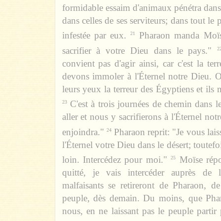
formidable essaim d'animaux pénétra dans
dans celles de ses serviteurs; dans tout le p
infestée par eux.
Pharaon manda Moïse
21
sacrifier à votre Dieu dans le pays."
2
convient pas d'agir ainsi, car c'est la te
devons immoler à l'Éternel notre Dieu. 
leurs yeux la terreur des Égyptiens et ils 
C'est à trois journées de chemin dans 
23
aller et nous y sacrifierons à l'Éternel no
enjoindra."
Pharaon reprit: "Je vous laiss
24
l'Éternel votre Dieu dans le désert; toutefo
loin. Intercédez pour moi."
Moïse répon
25
quitté, je vais intercéder auprès de 
malfaisants se retireront de Pharaon, de
peuple, dès demain. Du moins, que Phar
nous, en ne laissant pas le peuple partir p